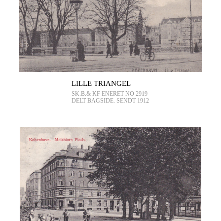
LILLE TRIANGEL
SK.B.& KF ENERET NO 2919
DELT BAGSIDE. SENDT 1912