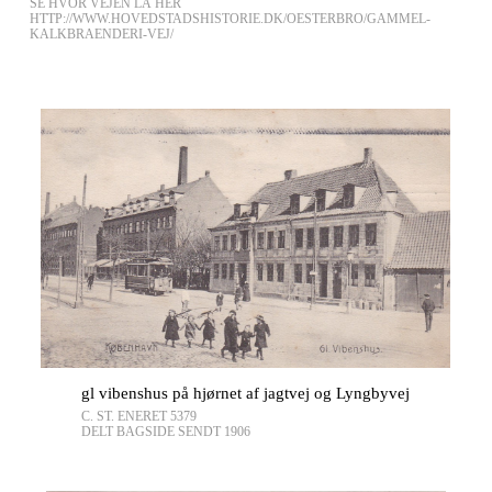
SE HVOR VEJEN LÅ HER
HTTP://WWW.HOVEDSTADSHISTORIE.DK/OESTERBRO/GAMMEL-
KALKBRAENDERI-VEJ/
gl vibenshus på hjørnet af jagtvej og Lyngbyvej
C. ST. ENERET 5379
DELT BAGSIDE SENDT 1906