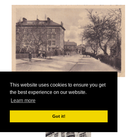
Sionsgade Strandvejens skole
This website uses cookies to ensure you get
KIOSK VIBEN
the best experience on our website.
DELT BAGSIDE UBRUGT
Learn more
Got it!