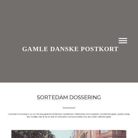
GAMLE DANSKE POSTKORT
SORTEDAM DOSSERING
Sortedam Dossering er en ca. 2 km lang gade/sti på Nørrebro og Østerbro i København. Den begynder ved Nørrebrogade og løber langs
den nordlige side af de to dele af Sortedams Sø mod nordøst, hvor den ender i Østerbrogade