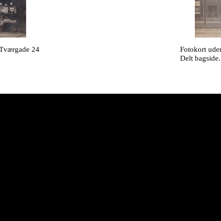
 Tværgade 24
Fotokort ude
Delt bagside.