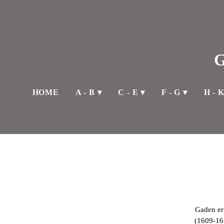
HOME
A - B
C - E
F - G
H - 
Gaden er
(1609-16