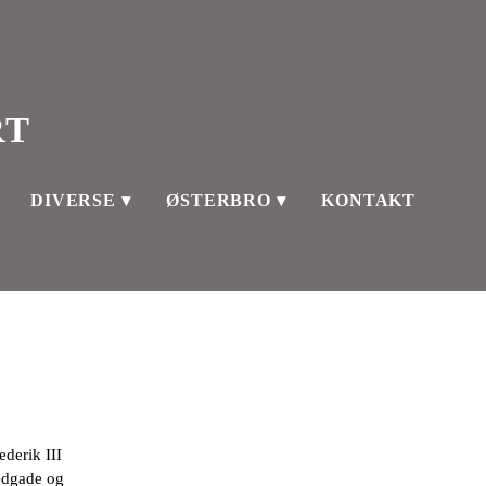
RT
DIVERSE
ØSTERBRO
KONTAKT
derik III
edgade og