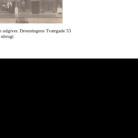
n udgiver. Dronningens Tværgade 53
 ubrugt