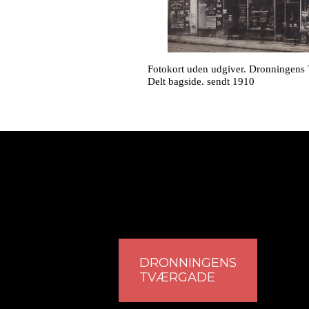
Fotokort uden udgiver. Dronningens
Delt bagside. sendt 1910
DRONNINGENS
TVÆRGADE