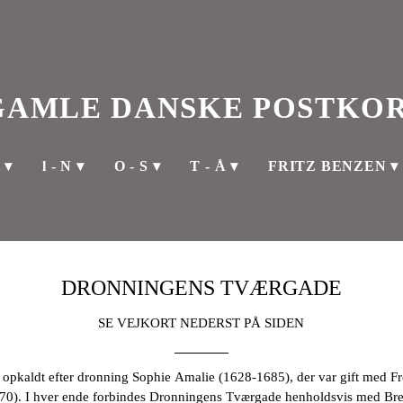
GAMLE DANSKE POSTKO
K
l - N
O - S
T - Å
FRITZ BENZEN
DRONNINGENS TVÆRGADE
SE VEJKORT NEDERST PÅ SIDEN
 opkaldt efter dronning Sophie Amalie (1628-1685), der var gift med Fre
70). I hver ende forbindes Dronningens Tværgade henholdsvis med Br