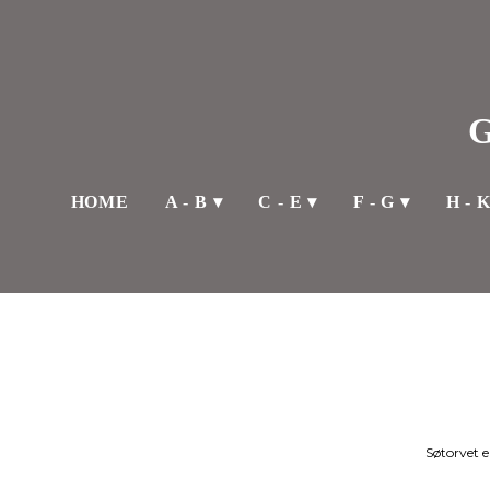
HOME
A - B
C - E
F - G
H - 
Søtorvet e