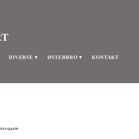
RT
DIVERSE
ØSTERBRO
KONTAKT
iksborggade