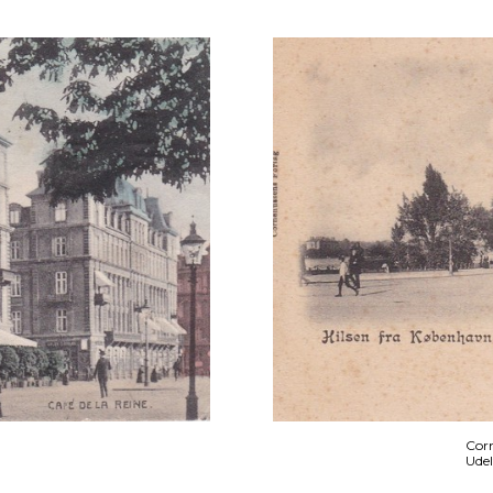
Corn
Udel