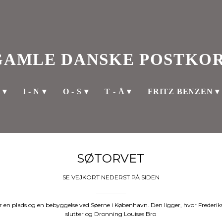
GAMLE DANSKE POSTKO
K
l - N
O - S
T - Å
FRITZ BENZEN
SØTORVET
SE VEJKORT NEDERST PÅ SIDEN
r en plads og en bebyggelse ved Søerne i København. Den ligger, hvor Freder
slutter og Dronning Louises Bro