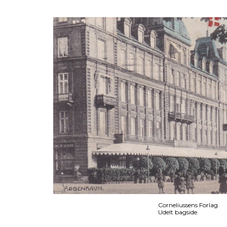
Corneliussens Forlag
Udelt bagside.