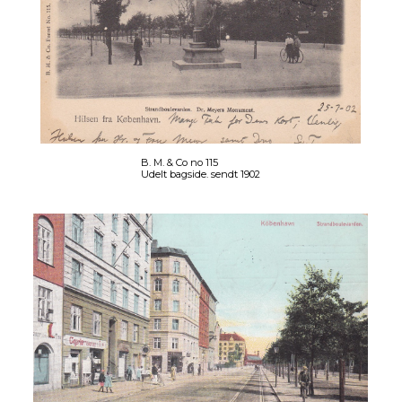
B. M. & Co no 115
Udelt bagside. sendt 1902