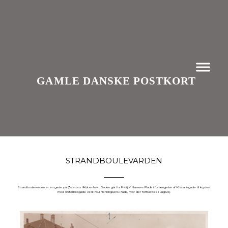
GAMLE DANSKE POSTKORT
STRANDBOULEVARDEN
Strandboulevarden er en gade på Østerbro i København. Gaden går fra Fridtjof Nansens Plads i forlængelse af Kristianiagade til krydset
med Østerbrogade ved Poul Henningsens Plads, hvor der fortsættes i Jagtvej.