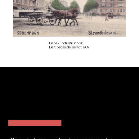
Dansk Industri no 20
Delt bagsside. sendt 1907
Strandboulevarden