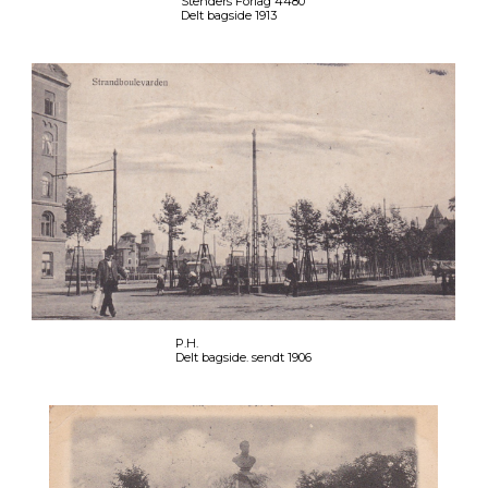
Stenders Forlag 4480
Delt bagside 1913
P.H.
Delt bagside. sendt 1906