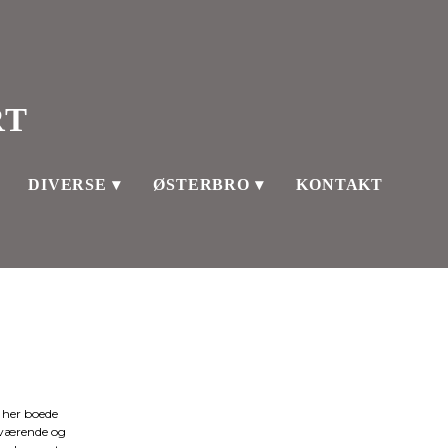
RT
DIVERSE
ØSTERBRO
KONTAKT
uværende og