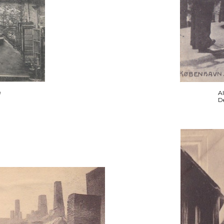
9
Al
De