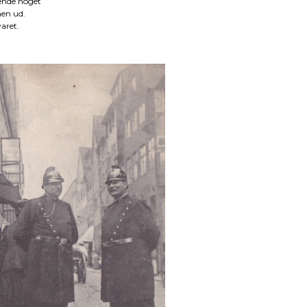
eende noget
men ud.
aret.