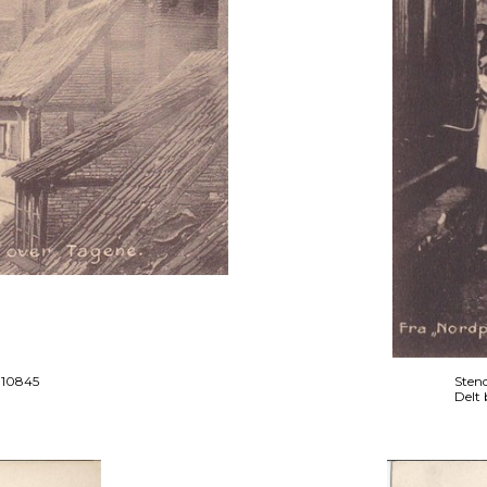
o 10845
Stend
Delt 