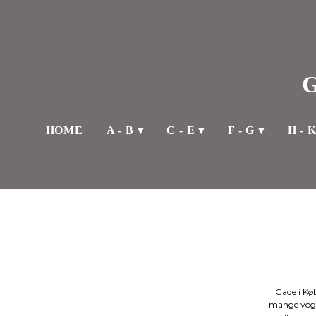
HOME
A - B
C - E
F - G
H - 
Gade i København. I 1500-tallets midte blev gad
mange vogn