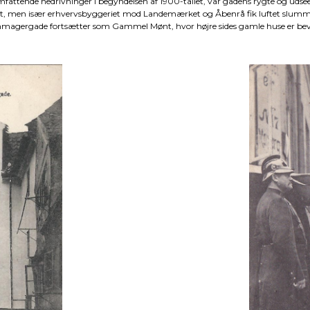
omfattende nedrivninger i begyndelsen af 1900-tallet, var gadens rygte og uds
t, men især erhvervsbyggeriet mod Landemærket og Åbenrå fik luftet slum
magergade fortsætter som Gammel Mønt, hvor højre sides gamle huse er bev