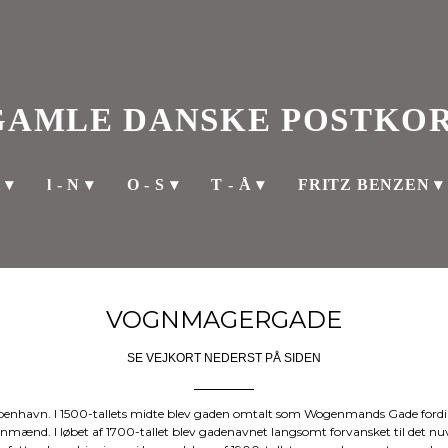
GAMLE DANSKE POSTKO
K
l - N
O - S
T - Å
FRITZ BENZEN
VOGNMAGERGADE
SE VEJKORT NEDERST PÅ SIDEN
en omtalt som Wogenmands Gade fordi her boede
mænd. I løbet af 1700-tallet blev gadenavnet langsomt forvansket til det n