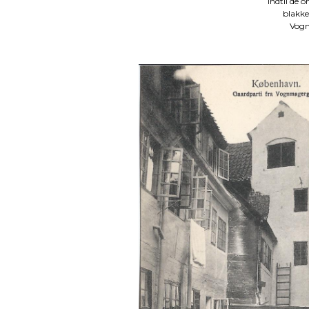
indtil de 
blakke
Vogn