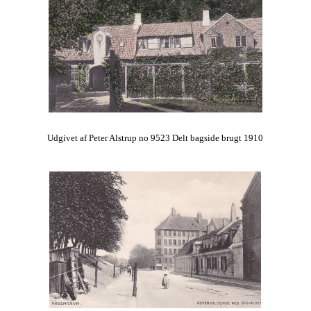
Udgivet af Peter Alstrup no 9523 Delt bagside brugt 1910