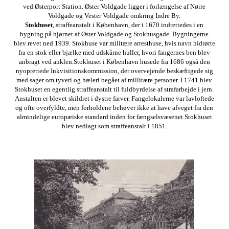
ved Østerport Station. Øster Voldgade ligger i forlængelse af Nørre
Voldgade og Vester Voldgade omkring Indre By.
Stokhuset
, straffeanstalt i København, der i 1670 indrettedes i en
bygning på hjørnet af Øster Voldgade og Stokhusgade. Bygningerne
blev revet ned 1939. Stokhuse var militære arresthuse, hvis navn hidrørte
fra en stok eller bjælke med udskårne huller, hvori fangernes ben blev
anbragt ved anklen.Stokhuset i København husede fra 1686 også den
nyoprettede Inkvisitionskommission, der overvejende beskæftigede sig
med sager om tyveri og hæleri begået af millitære personer. I 1741 blev
Stokhuset en egentlig straffeanstalt til fuldbyrdelse af strafarbejde i jern.
Anstalten er blevet skildret i dystre farver. Fangelokalerne var lavloftede
og ofte overfyldte, men forholdene behøver ikke at have afveget fra den
almindelige europæiske standard inden for fængselsvæsenet.Stokhuset
blev nedlagt som straffeanstalt i 1851.