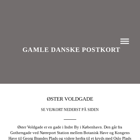
GAMLE DANSKE POSTKORT
ØSTER VOLDGADE
SE VEJKORT NEDERST PÅ SIDEN
Øster Voldgade er en gade i Indre By i København. Den går fra
Gothersgade ved Nørreport Station mellem Botanisk Have og Kongens
Have til Georg Brandes Plads og videre herfra til et kryds med Oslo Plads